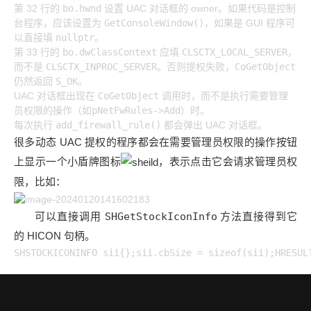
第 32 行的
bo.hwnd
设置 UAC 对话框的 owner。如果代码是控制
台程序，应该设置为
GetConsoleWindow()
，如果是 GUI 程序可
以直接填
nullptr
。
第 33 行的
bo.dwClassContext
应填
CLSCTX_LOCAL_SERVER
，
而不是
CLSCTX_INPROC_SERVER
。否则提权失败，
CoGetObject
仍然返回
S_OK
。
UAC 对话框出现在
CoGetObject
调用时，而不是执行需要管理
员权限的操作（如
pNetFwRules->Add
）时。
每次执行
add_firewall_rule()
都会弹出 UAC 对话框。
很多动态 UAC 提权的程序都会在需要管理员权限的操作按钮
上显示一个小盾牌图标
，表示点击它会请求管理员权
限，比如：
可以直接调用
SHGetStockIconInfo
方法直接得到它
的 HICON 句柄。
SHSTOCKICONINFO sii{};sii.cbSize = sizeof(sii);HRESUL