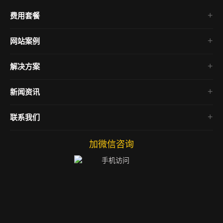
费用套餐
公司简介
网站案例
企业文化
模板建站案例
人才招聘
解决方案
微信小程序案例
发展历程
网站定制案例
新闻资讯
网络营销案例
网络运营
联系我们
市场推广
品牌营销
加微信咨询
主机运维
前端教程