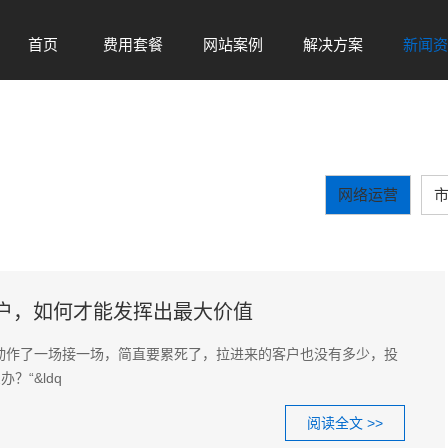
首页
费用套餐
网站案例
解决方案
新闻资
Home
Sel
Case
Solution
New
网络运营
户，如何才能发挥出最大价值
动作了一场接一场，简直要累死了，拉进来的客户也没有多少，投
？“&ldq
阅读全文 >>