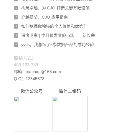
构筑卓越：为 CJO 打造关键基础设施
6
穿越壁垒：CJO 应用指南
7
如何挖掘你独特的个人价值和优势？
8
深度洞察 | 中日银发文旅市场——新长辈
9
yyds，我总结了5条数据产品的成功经验
10
联络方式：
400-123-789
邮箱：xiachao@163.com
Q Q：12345678
微信公众号
微信二维码