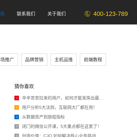
400-123-789
讯
联系我们
关于我们
s
Contact
ABOUT
市场推广
品牌营销
主机运维
前端教程
猜你喜欢
辛辛苦苦拉来的用户，如何才能发挥出最大价
1
用户分析5大法则，互联网大厂都在用！
2
从数据资产到旅程指标
3
闭门的微信公开课，5大重点都在这里了！
4
创造价值：CJO 如何解决核心业务挑战
5