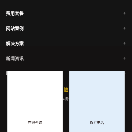
费用套餐
公司简介
网站案例
企业文化
模板建站案例
人才招聘
解决方案
微信小程序案例
发展历程
网站定制案例
新闻资讯
网络营销案例
网络运营
联系我们
市场推广
品牌营销
加微信咨询
主机运维
前端教程
在线咨询
拨打电话